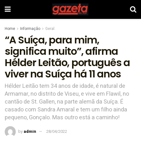
Home
Informação
Geral
“A Suíça, para mim,
significa muito”, afirma
Hélder Leitão, português a
viver na Suíça há 11 anos
Hélder Leitão tem 34 anos de idade, é natural de
Armamar, no distrito de Viseu, e vive em Flawil, no
cantão de St. Gallen, na parte alemã da Suíça. É
casado com Sandra Amaral e tem um filho ainda
pequeno, Gonçalo. Mas outro está a caminho!
by
admin
28/04/2022