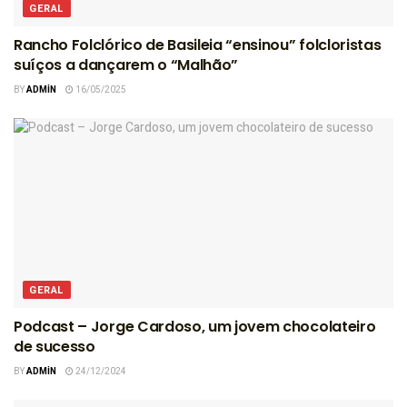
GERAL
Rancho Folclórico de Basileia “ensinou” folcloristas
suíços a dançarem o “Malhão”
BY
ADMIN
16/05/2025
GERAL
Podcast – Jorge Cardoso, um jovem chocolateiro
de sucesso
BY
ADMIN
24/12/2024