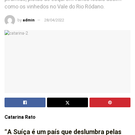
como os vinhedos no Vale do Rio Ródano.
by
admin
28/04/2022
Catarina Rato
“A Suíça é um país que deslumbra
pelas