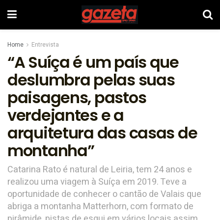
Home
Entrevista
“A Suíça é um país que
deslumbra pelas suas
paisagens, pastos
verdejantes e a
arquitetura das casas de
montanha”
Catarina Rato é natural de Leiria, tem 24 anos e
realizou uma viagem à Suíça em 2019. Teve a
oportunidade de conhecer o cantão de Valais que
abriga a montanha Matterhorn, com formato de
pirâmide, pistas de esqui em vários locais assim