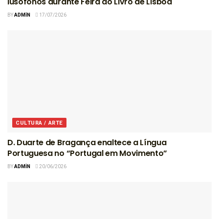
lusófonos durante Feira do Livro de Lisboa
BY
ADMIN
17/07/2026
CULTURA / ARTE
D. Duarte de Bragança enaltece a Língua
Portuguesa no “Portugal em Movimento”
BY
ADMIN
20/06/2026