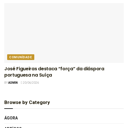
COMUNIDADE
José Figueiras destaca “força” da diáspora
portuguesa na Suíça
BY
ADMIN
20/06/2026
Browse by Category
ÁGORA