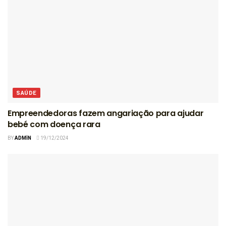
SAÚDE
Empreendedoras fazem angariação para ajudar
bebé com doença rara
BY
ADMIN
19/12/2024