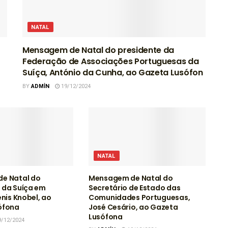
NATAL
Mensagem de Natal do presidente da
Federação de Associações Portuguesas da
Suíça, António da Cunha, ao Gazeta Lusófon
BY
ADMIN
19/12/2024
NATAL
e Natal do
Mensagem de Natal do
 da Suíça em
Secretário de Estado das
enis Knobel, ao
Comunidades Portuguesas,
ófona
José Cesário, ao Gazeta
Lusófona
/12/2024