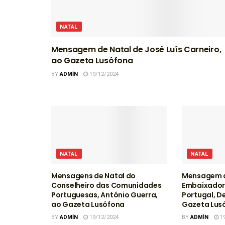
NATAL
Mensagem de Natal de José Luís Carneiro,
ao Gazeta Lusófona
BY
ADMIN
19/12/2024
NATAL
NATAL
Mensagens de Natal do
Mensagem d
Conselheiro das Comunidades
Embaixador
Portuguesas, António Guerra,
Portugal, D
ao Gazeta Lusófona
Gazeta Lus
BY
ADMIN
19/12/2024
BY
ADMIN
19