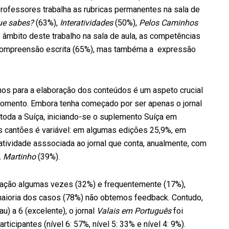
rofessores trabalha as rubricas permanentes na sala de
ue sabes?
(63%),
Interatividades
(50%),
Pelos Caminhos
 âmbito deste trabalho na sala de aula, as competências
, compreensão escrita (65%), mas tambéma a expressão
os para a elaboração dos conteúdos é um aspeto crucial
 momento. Embora tenha começado por ser apenas o jornal
toda a Suíça, iniciando-se o suplemento Suíça em
s cantões é variável: em algumas edições 25,9%, em
ividade asssociada ao jornal que conta, anualmente, com
. Martinho
(39%).
ucação algumas vezes (32%) e frequentemente (17%),
aioria dos casos (78%) não obtemos feedback. Contudo,
) a 6 (excelente), o jornal
Valais em Português
foi
icipantes (nível 6: 57%, nível 5: 33% e nível 4: 9%).