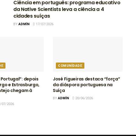
Ciência em português: programa educativo
da Native Scientists leva a ciência a 4
cidades suíças
BY
ADMIN
17/07/2026
DE
COMUNIDADE
 Portugal”: depois
José Figueiras destaca “força”
go e Estrasburgo,
da diáspora portuguesa na
ntejo chegam à
Suíça
BY
ADMIN
20/06/2026
/07/2026