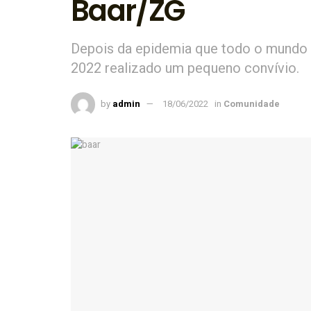
Baar/ZG
Depois da epidemia que todo o mundo t
2022 realizado um pequeno convívio.
by
admin
18/06/2022
in
Comunidade