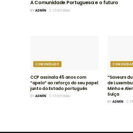
A Comunidade Portuguesa e o futuro
BY
ADMIN
17/07/2026
COMUNIDADE
COMUNIDA
CCP assinala 45 anos com
“Saveurs du
“apelo” ao reforço do seu papel
de Luxembur
junto do Estado português
Minho e Ale
Suíça
BY
ADMIN
17/07/2026
BY
ADMIN
17