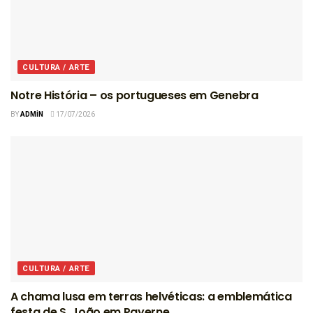
CULTURA / ARTE
Notre História – os portugueses em Genebra
BY
ADMIN
17/07/2026
CULTURA / ARTE
A chama lusa em terras helvéticas: a emblemática
festa de S. João em Payerne