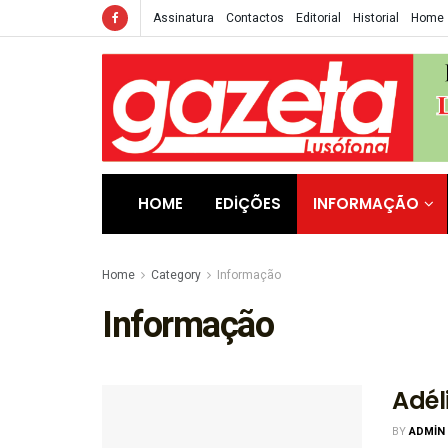
Assinatura
Contactos
Editorial
Historial
Home
HOME
EDIÇÕES
INFORMAÇÃO
Home
Category
Informação
Informação
Adé
BY
ADMIN