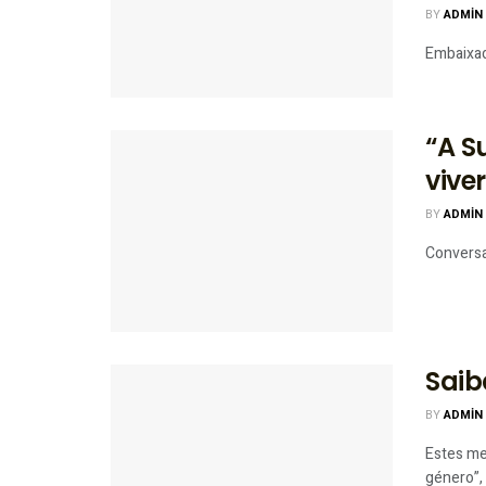
BY
ADMIN
Embaixad
“A S
vive
BY
ADMIN
Conversam
Saib
BY
ADMIN
Estes me
género”, 