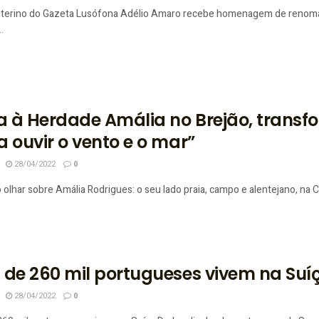
interino do Gazeta Lusófona Adélio Amaro recebe homenagem de renoma
.
ta à Herdade Amália no Brejão, trans
a ouvir o vento e o mar”
28/04/2022
0
olhar sobre Amália Rodrigues: o seu lado praia, campo e alentejano, na Co
 de 260 mil portugueses vivem na Suí
28/04/2022
0