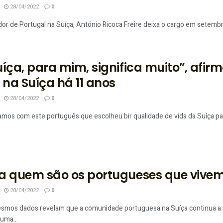
28/04/2022
0
or de Portugal na Suíça, António Ricoca Freire deixa o cargo em setembr
uíça, para mim, significa muito”, afir
r na Suíça há 11 anos
28/04/2022
0
os com este português que escolheu bir qualidade de vida da Suíça para vi
a quem são os portugueses que vivem
28/04/2022
0
smos dados revelam que a comunidade portuguesa na Suíça continua a s
uma...