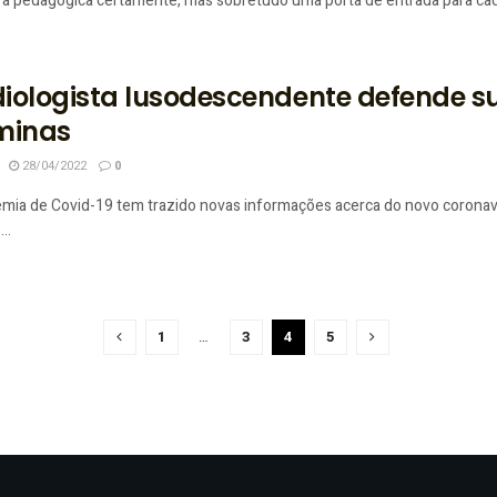
 pedagógica certamente, mas sobretudo uma porta de entrada para cad
iologista lusodescendente defende
minas
28/04/2022
0
emia de Covid-19 tem trazido novas informações acerca do novo coronaví
..
1
…
3
4
5