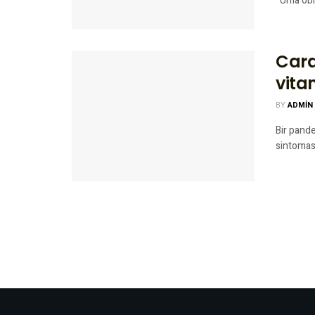
Uma obra
Card
vita
BY
ADMIN
Bir pand
sintomas.