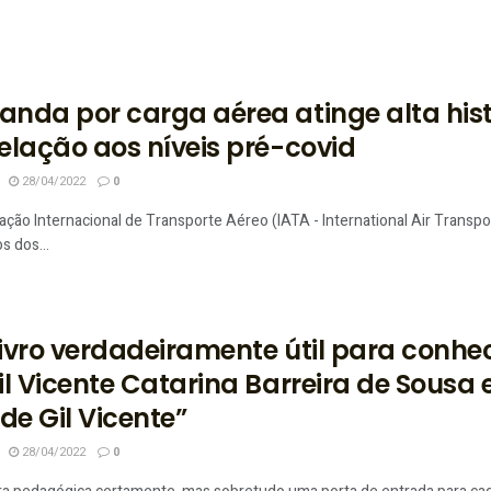
nda por carga aérea atinge alta his
elação aos níveis pré-covid
28/04/2022
0
ação Internacional de Transporte Aéreo (IATA - International Air Transp
s dos...
ivro verdadeiramente útil para conhec
il Vicente Catarina Barreira de Sousa 
 de Gil Vicente”
28/04/2022
0