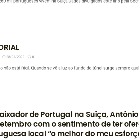
260 mil portugueses vivem na Suíça Dados divulgados este ano pela Secre
ORIAL
28/04/2022
0
o não está fácil. Quando se vê a luz ao fundo do túnel surge sempre qualq
ixador de Portugal na Suíça, António 
etembro com o sentimento de ter ofe
uguesa local “o melhor do meu esforç