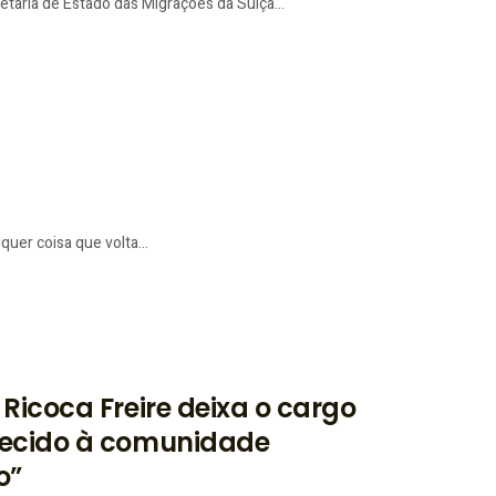
taria de Estado das Migrações da Suíça...
uer coisa que volta...
Ricoca Freire deixa o cargo
recido à comunidade
o”