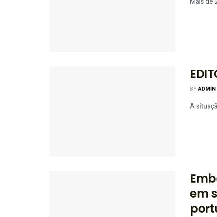
Mais de 
EDIT
BY
ADMIN
A situaçã
Emba
em s
port