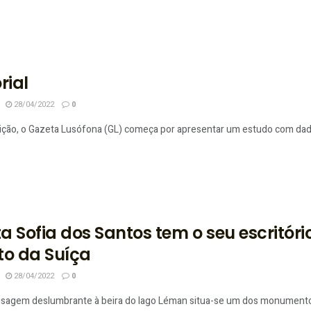
rial
28/04/2022
0
ição, o Gazeta Lusófona (GL) começa por apresentar um estudo com dados
a Sofia dos Santos tem o seu escritóri
to da Suíça
28/04/2022
0
sagem deslumbrante à beira do lago Léman situa-se um dos monumentos ma