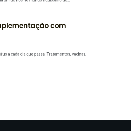
a um de nós no mundo riquíssimo de...
 suplementação com
rus a cada dia que passa. Tratamentos, vacinas,