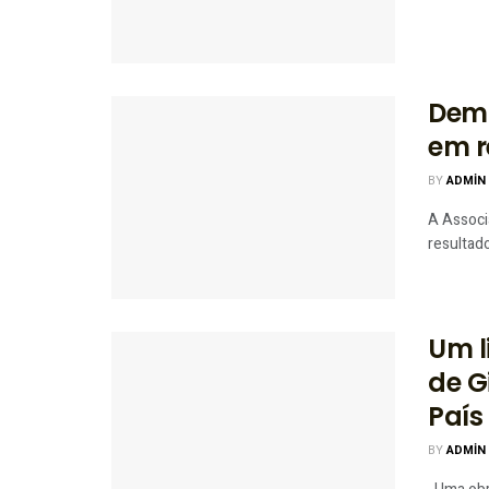
Dema
em r
BY
ADMIN
A Associ
resultado
Um l
de G
País
BY
ADMIN