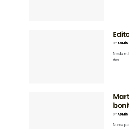
Edito
BY
ADMIN
Nesta ed
das...
Mart
boni
BY
ADMIN
Numa pai