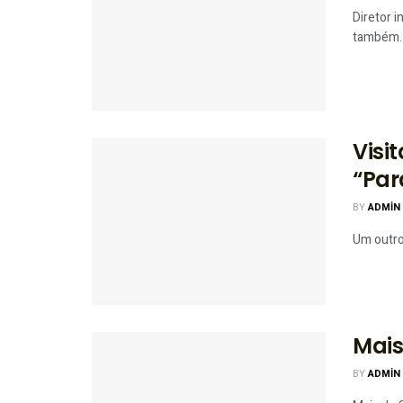
Diretor 
também..
Visi
“Par
BY
ADMIN
Um outro 
Mais
BY
ADMIN