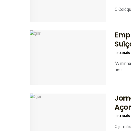
O Colóqui
Empr
Suíç
BY
ADMIN
“A minha
uma...
Jorn
Açor
BY
ADMIN
O jornali