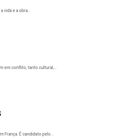
 vida e a obra...
 conflito, tanto cultural,...
S
 França. É candidato pelo...