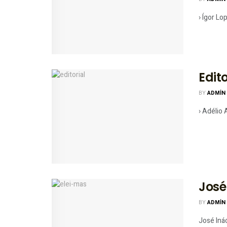
› Ígor Lo
Edito
BY
ADMIN
› Adélio
José
BY
ADMIN
José Inác