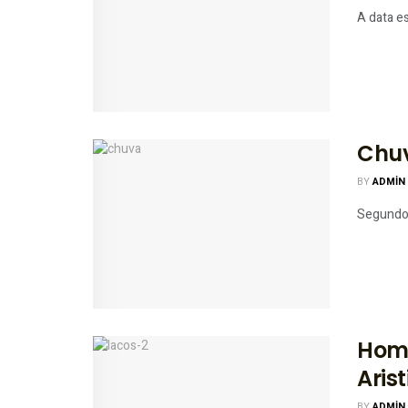
A data e
Chuv
BY
ADMIN
Segundo 
Home
Aris
BY
ADMIN