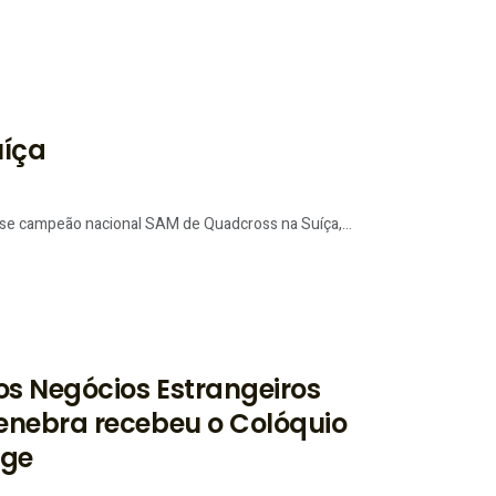
uíça
ou-se campeão nacional SAM de Quadcross na Suíça,...
os Negócios Estrangeiros
enebra recebeu o Colóquio
rge