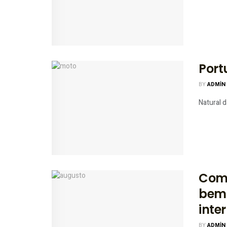
Port
BY
ADMIN
Natural 
Com 
bem 
inte
BY
ADMIN