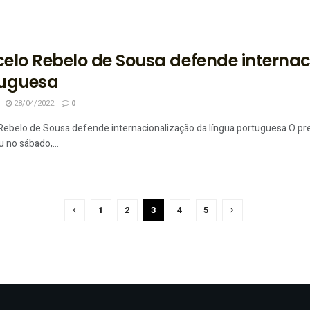
elo Rebelo de Sousa defende internac
tuguesa
28/04/2022
0
Rebelo de Sousa defende internacionalização da língua portuguesa O pr
u no sábado,...
1
2
3
4
5