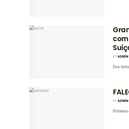
Gran
comu
Suíç
BY
ADMIN
Dos temas
FAL
BY
ADMIN
Primeiro-