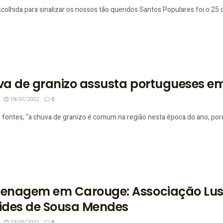
scolhida para sinalizar os nossos tão queridos Santos Populares foi o 25
a de granizo assusta portugueses em
18/07/2022
0
fontes, “a chuva de granizo é comum na região nesta época do ano, porém
nagem em Carouge: Associação Luso
tides de Sousa Mendes
23/05/2022
0