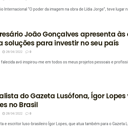
o Internacional “O poder da imagem na obra de Lídia Jorge”, teve lugar n
esário João Gonçalves apresenta às 
a soluções para investir no seu país
28/04/2022
0
 falecida avó inspirou-me em todos os meus projetos pessoais e profis
alista do Gazeta Lusófona, Ígor Lopes 
es no Brasil
28/04/2022
0
sta e escritor luso-brasileiro Ígor Lopes, que atua também para o Gazeta Lu