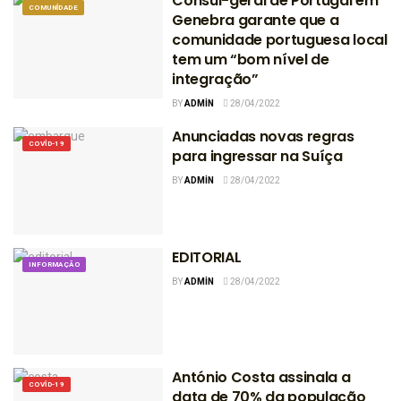
Cônsul-geral de Portugal em
COMUNIDADE
Genebra garante que a
comunidade portuguesa local
tem um “bom nível de
integração”
BY
ADMIN
28/04/2022
Anunciadas novas regras
COVID-19
para ingressar na Suíça
BY
ADMIN
28/04/2022
EDITORIAL
INFORMAÇÃO
BY
ADMIN
28/04/2022
António Costa assinala a
COVID-19
data de 70% da população