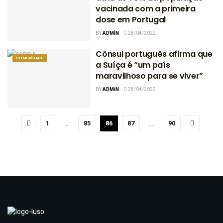
vacinada com a primeira
dose em Portugal
BY
ADMIN
28/04/2022
Cônsul português afirma que
COMUNIDADE
a Suíça é “um país
maravilhoso para se viver”
BY
ADMIN
28/04/2022
1
…
85
86
87
…
90