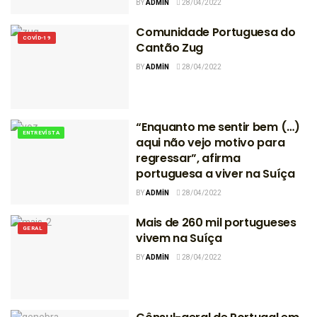
BY
ADMIN
28/04/2022
Comunidade Portuguesa do
COVID-19
Cantão Zug
BY
ADMIN
28/04/2022
“Enquanto me sentir bem (…)
ENTREVISTA
aqui não vejo motivo para
regressar”, afirma
portuguesa a viver na Suíça
BY
ADMIN
28/04/2022
Mais de 260 mil portugueses
GERAL
vivem na Suíça
BY
ADMIN
28/04/2022