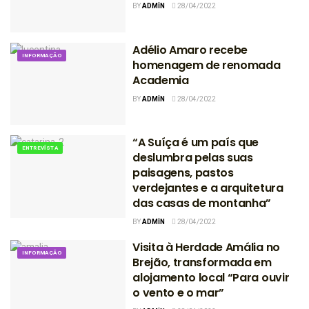
BY
ADMIN
28/04/2022
Adélio Amaro recebe
INFORMAÇÃO
homenagem de renomada
Academia
BY
ADMIN
28/04/2022
“A Suíça é um país que
ENTREVISTA
deslumbra pelas suas
paisagens, pastos
verdejantes e a arquitetura
das casas de montanha”
BY
ADMIN
28/04/2022
Visita à Herdade Amália no
INFORMAÇÃO
Brejão, transformada em
alojamento local “Para ouvir
o vento e o mar”