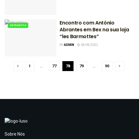
Encontro com António
ENTREVISTA
Abrantes em Bex na sua loja
“les Barmottes”
BY
ADMIN
28/04/2022
1
…
77
78
79
…
90
Sobre Nós